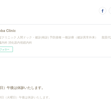
ba Clinic
ばクリニック 人間ドック・健診(検診) 予防接種 一般診療（健診異常外来） 脂質
内科 消化器内視鏡内科
フォロー
火曜日）午後は休診いたします。
月28日（火曜日）午後は休診いたします。