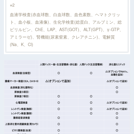
※2
血液学検査(赤血球数、白血球数、血色素数、ヘマトクリッ
ト、血小板、血液像)、生化学検査(総蛋白、アルブミン、総
ビリルビン、ChE、LAP、AST(GOT)、ALT(GPT)、γ-GTP、
アミラーゼ)、腎機能(尿素窒素、クレアチニン)、電解質
(Na、K、Cl)