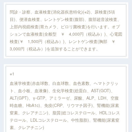
問診・診察、血液検査(消化器疾患特化)(※2)、尿検査(5項
目)、便潜血検査、レントゲン検査(腹部)、腹部超音波検査、
上部内視鏡検査(胃カメラ、ピロリ菌検査)を行います。オプ
ションで血液検査(全般型 ￥ 4,000円（税込み）)、心電図
検査(￥ 1,500円（税込み）)、レントゲン検査(胸部 ￥
3,000円（税込み）)を追加することができます。
※1
血液学検査(赤血球数、白血球数、血色素数、ヘマトクリッ
ト、血小板、血液像)、生化学検査(総蛋白、AST(GOT)、
ALT(GPT)、γ-GTP、アミラーゼ、尿酸、ALP、LDH、空腹
時血糖、HbA1c)、免疫(CRP、リウマチ因子)、腎機能(尿素
窒素、クレアチニン)、脂質(総コレステロール、HDLコレス
テロール、LDLコレステロール、中性脂肪)、腎機能(尿素窒
素、クレアチニン)