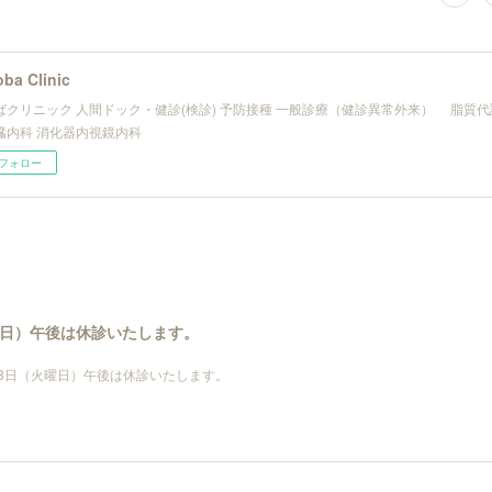
ba Clinic
ばクリニック 人間ドック・健診(検診) 予防接種 一般診療（健診異常外来） 脂質
内科 消化器内視鏡内科
フォロー
火曜日）午後は休診いたします。
月28日（火曜日）午後は休診いたします。