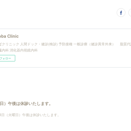
ba Clinic
ばクリニック 人間ドック・健診(検診) 予防接種 一般診療（健診異常外来） 脂質
内科 消化器内視鏡内科
フォロー
火曜日）午後は休診いたします。
月28日（火曜日）午後は休診いたします。