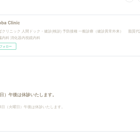
ba Clinic
ばクリニック 人間ドック・健診(検診) 予防接種 一般診療（健診異常外来） 脂質
内科 消化器内視鏡内科
フォロー
火曜日）午後は休診いたします。
月28日（火曜日）午後は休診いたします。