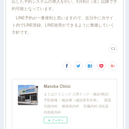
応した予約システムの導入を行い、5月8日（水）以降で予
約可能となっています。
LINE予約が一番便利と思いますので、近日中に当サイ
ト内でLINE登録、LINE使用ができるように整備していく
方針です。
Matoba Clinic
まとばクリニック 人間ドック・健診(検診)
予防接種 一般診療（健診異常外来） 脂質
代謝内科 糖尿病内科 肝臓内科 消化器
内視鏡内科
フォロー