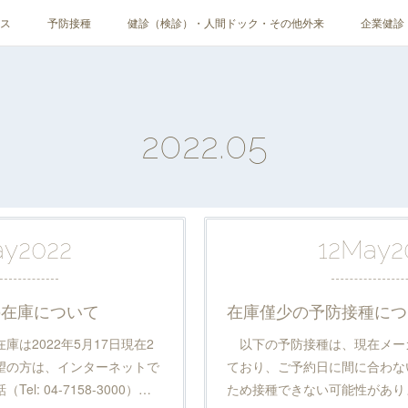
ス
予防接種
健診（検診）・人間ドック・その他外来
企業健診
2022
.
05
ay
2022
12
May
2
の在庫について
在庫僅少の予防接種につ
は2022年5月17日現在2
以下の予防接種は、現在メー
望の方は、インターネットで
ており、ご予約日に間に合わな
l: 04-7158-3000）…
ため接種できない可能性があり