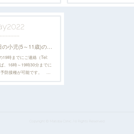
ay
2022
2022年5月9日月曜日の小児(5～11歳)の新型コロナウイルスワクチンのキャンセルが2件出ました。
9時までにご連絡（Tel:
ければ、16時～19時30分までに
同予防接種が可能です。 …
Copyright © Matoba Clinic. All Rights Reserved.