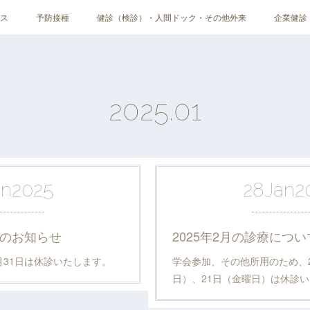
ス
予防接種
健診（検診）・人間ドック・その他外来
企業健診
2025
.
01
an
2025
28
Jan
2
休診のお知らせ
2025年2月の診療につい
月31日は休診いたします。
学会参加、その他所用のため、2
日）、21日（金曜日）は休診